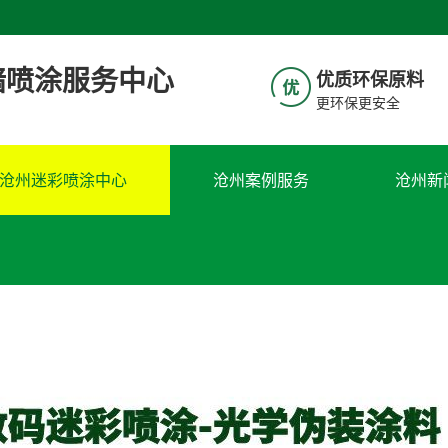
墙喷涂服务中心
优质环保原料​​​
更环保更安全​​
沧州迷彩喷涂中心
沧州案例服务
沧州新