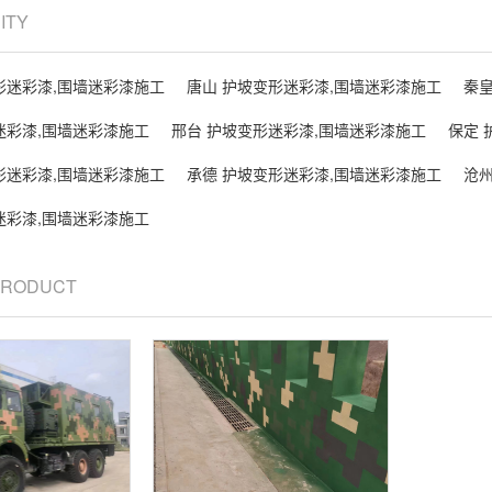
CITY
形迷彩漆,围墙迷彩漆施工
唐山 护坡变形迷彩漆,围墙迷彩漆施工
秦皇
迷彩漆,围墙迷彩漆施工
邢台 护坡变形迷彩漆,围墙迷彩漆施工
保定 
形迷彩漆,围墙迷彩漆施工
承德 护坡变形迷彩漆,围墙迷彩漆施工
沧州
迷彩漆,围墙迷彩漆施工
 PRODUCT