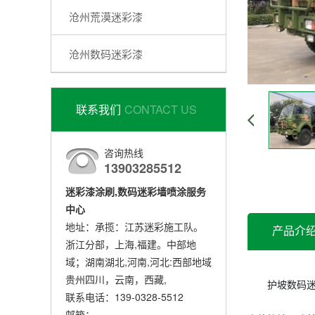
沧州荒漠迷彩漆
沧州数码迷彩漆
联系我们
CONTACT US
咨询热线
13903285512
迷彩漆涂刷,数码迷彩墙喷涂服务
中心
地址：承揽：江苏迷彩施工队。
产品介
浙江分部，上海,福建。中部地
域；湖南湖北,河南,河北:西部地域
贵州四川，云南，西藏,
护坡数码
联系电话：139-0328-5512
邮箱：