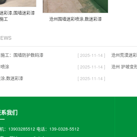
迷彩漆,围墙迷彩漆
施工
沧州围墙迷彩喷涂,数迷彩漆
NEWS
漆施工：围墙防护数码漆
沧州荒漠迷彩
[ 2025-11-14 ]
漆喷涂
沧州 护坡变
[ 2025-11-14 ]
涂,数迷彩漆
[ 2025-11-14 ]
联系我们
机：13903285512 电话：139-0328-5512