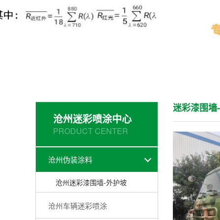
迷彩漆围墙
沧州迷彩喷涂中心
PRODUCT CENTER
沧州伪装涂料
沧州迷彩漆围墙-外护坡
沧州车辆迷彩喷涂