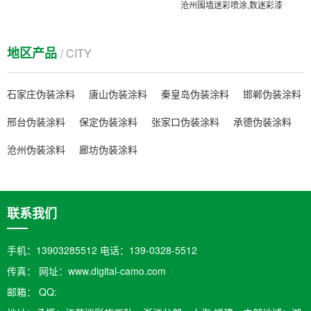
沧州围墙迷彩喷涂,数迷彩漆
地区产品
/ CITY
石家庄伪装涂料
唐山伪装涂料
秦皇岛伪装涂料
邯郸伪装涂料
邢台伪装涂料
保定伪装涂料
张家口伪装涂料
承德伪装涂料
沧州伪装涂料
廊坊伪装涂料
联系我们
手机：13903285512 电话：139-0328-5512
传真： 网址：www.digital-camo.com
邮箱：​ QQ: