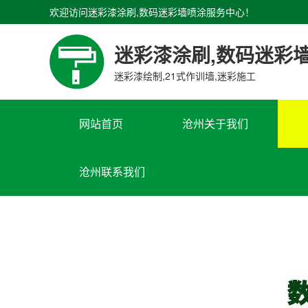
欢迎访问迷彩漆涂刷,数码迷彩墙喷涂服务中心！
迷彩漆涂刷,数码迷彩
迷彩漆绘制,21式作训墙,迷彩施工
网站首页
沧州关于我们
沧州联系我们