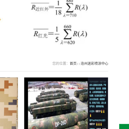
您的位置：
首页
>>
沧州迷彩喷涂中心