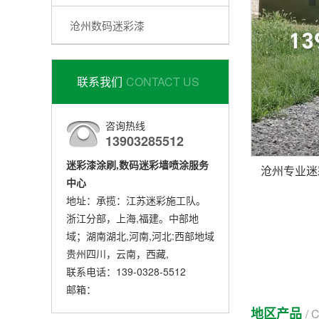
沧州数码迷彩漆
联系我们
CONTACT US
咨询热线
13903285512
迷彩漆涂刷,数码迷彩墙喷涂服务
中心
地址：承揽：江苏迷彩施工队。
浙江分部，上海,福建。中部地
域；湖南湖北,河南,河北:西部地域
贵州四川，云南，西藏,
联系电话：139-0328-5512
邮箱：
地区产品
/ 