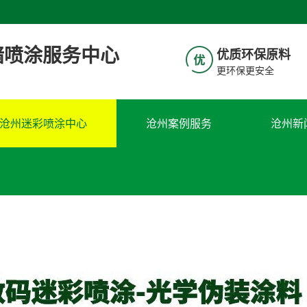
墙喷涂服务中心
优质环保原料​​​
更环保更安全​​
沧州迷彩喷涂中心
沧州案例服务
沧州新