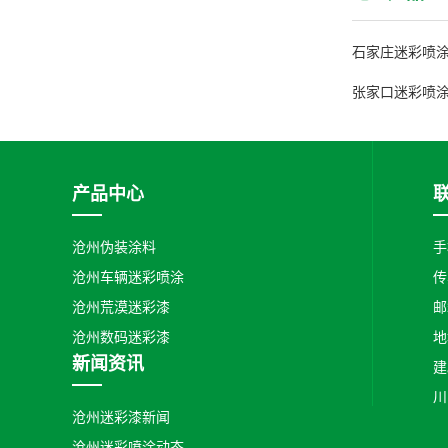
石家庄迷彩喷
张家口迷彩喷
产品中心
沧州伪装涂料
手
沧州车辆迷彩喷涂
传
沧州荒漠迷彩漆
邮
沧州数码迷彩漆
地
新闻资讯
建
川
沧州迷彩漆新闻
沧州迷彩喷涂动态