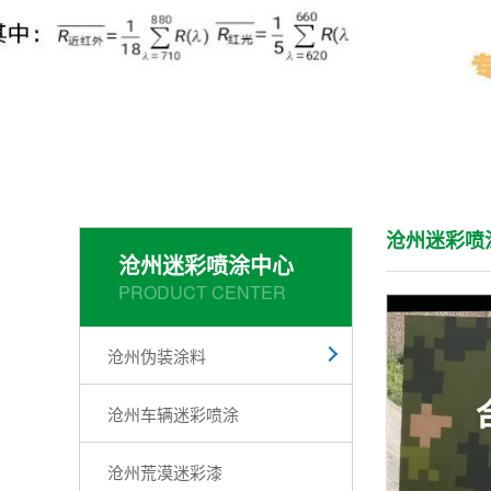
沧州迷彩喷
沧州迷彩喷涂中心
PRODUCT CENTER
沧州伪装涂料
沧州车辆迷彩喷涂
沧州荒漠迷彩漆