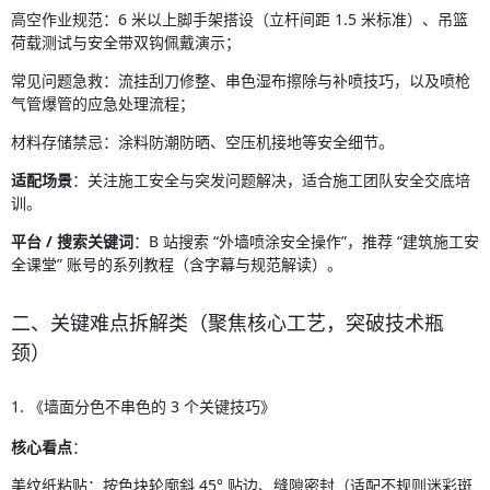
高空作业规范：6 米以上脚手架搭设（立杆间距 1.5 米标准）、吊篮
荷载测试与安全带双钩佩戴演示；
常见问题急救：流挂刮刀修整、串色湿布擦除与补喷技巧，以及喷枪
气管爆管的应急处理流程；
材料存储禁忌：涂料防潮防晒、空压机接地等安全细节。
适配场景
：关注施工安全与突发问题解决，适合施工团队安全交底培
训。
平台 / 搜索关键词
：B 站搜索 “外墙喷涂安全操作”，推荐 “建筑施工安
全课堂” 账号的系列教程（含字幕与规范解读）。
二、关键难点拆解类（聚焦核心工艺，突破技术瓶
颈）
1. 《墙面分色不串色的 3 个关键技巧》
核心看点
：
美纹纸粘贴：按色块轮廓斜 45° 贴边、缝隙密封（适配不规则迷彩斑