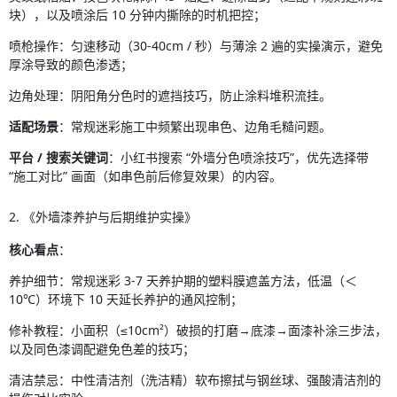
块），以及喷涂后 10 分钟内撕除的时机把控；
喷枪操作：匀速移动（30-40cm / 秒）与薄涂 2 遍的实操演示，避免
厚涂导致的颜色渗透；
边角处理：阴阳角分色时的遮挡技巧，防止涂料堆积流挂。
适配场景
：常规迷彩施工中频繁出现串色、边角毛糙问题。
平台 / 搜索关键词
：小红书搜索 “外墙分色喷涂技巧”，优先选择带 
“施工对比” 画面（如串色前后修复效果）的内容。
2. 《外墙漆养护与后期维护实操》
核心看点
：
养护细节：常规迷彩 3-7 天养护期的塑料膜遮盖方法，低温（＜
10℃）环境下 10 天延长养护的通风控制；
修补教程：小面积（≤10cm²）破损的打磨→底漆→面漆补涂三步法，
以及同色漆调配避免色差的技巧；
清洁禁忌：中性清洁剂（洗洁精）软布擦拭与钢丝球、强酸清洁剂的