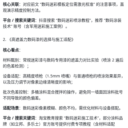
核心关联
：对应前文 “数码迷彩模板定位需激光校准” 的注意事项，直
观演示精度控制方法。
平台 / 搜索关键词
：抖音搜索 “数码迷彩喷涂教程”，推荐 “数码涂装
技术” 账号（含军用迷彩施工案例）。
2. 《高遮盖力数码漆的选择与施工适配》
核心看点
：
材料甄别：常规迷彩漆与数码专用漆的遮盖力对比实验（喷涂 2 遍后
的色差检测）；
设备适配：高精度喷枪（1.5mm 喷嘴）与普通喷枪的喷涂效果差异，
以及压力调节对像素边缘清晰度的影响；
批次色差控制：多桶涂料混合搅拌的操作，避免同一墙面因涂料批号
不同导致的颜色偏差。
适配场景
：数码迷彩像素模糊、颜色不均，需优化材料与设备搭配。
平台 / 搜索关键词
：淘宝教育搜索 “数码迷彩施工技术”，部分涂料品
牌（如立邦、多乐士）官方账号提供付费专项教程（含材料适配