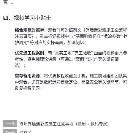
表）。
四、视频学习小贴士
结合规范对照学
：观看时可对照前文《外墙迷彩漆施工全流程
注意事项》，重点标记视频中与 “基面验收标准”“喷涂参数”“养
护周期” 等对应的实操画面，加深记忆；
优先选工程案例
：带 “真实工地”“完工验收” 画面的视频更具参
考性，避免纯理论讲解（可通过 “案例”“实拍” 等关键词筛
选）；
留存备用资源
：将优质教程收藏至手机，施工前可组织团队集
中观看，尤其是数码迷彩模板定位、高空安全等关键环节，可
反复拆解学习。
沧州外墙迷彩漆施工注意事项（通用 + 数码专属）
上一条
没有了
下一条