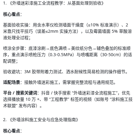
1. 《外墙迷彩漆施工全流程教学：从基面处理到验收》
核心看点
：
基面验收实操：用含水率仪检测墙面干燥度（≤10% 标准演示）、2 
米靠尺找平技巧（误差≤2mm 实操方法），以及霉菌墙面 5% 草酸溶
液处理全过程；
喷涂全步骤：底漆涂刷→底色满喷→美纹纸分色→辅色叠加的标准顺
序，重点演示喷枪压力（0.3-0.5MPa）与喷嘴距离（30-50cm）的适
配调整；
验收避坑：3M 胶带附着力测试、洒水耐候性简易检测的操作细节。
适配场景
：接触外墙迷彩施工，需掌握完整流程与通用规范。
平台 / 搜索关键词
：抖音 / 快手搜索 “外墙迷彩漆全流程施工”，优先
选择播放量 10 万 +、带 “工程教学” 标签的视频（如账号 “涂料施工技
术联盟” 发布内容）。
2. 《外墙涂料施工安全与应急处理指南》
核心看点
：