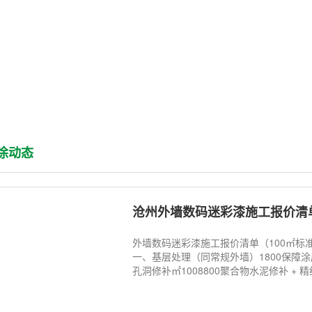
涂动态
沧州外墙数码迷彩漆施工报价清单
外墙数码迷彩漆施工报价清单（100㎡
一、基层处理（同常规外墙）1800保障涂
孔洞修补㎡1008800聚合物水泥修补 + 精细