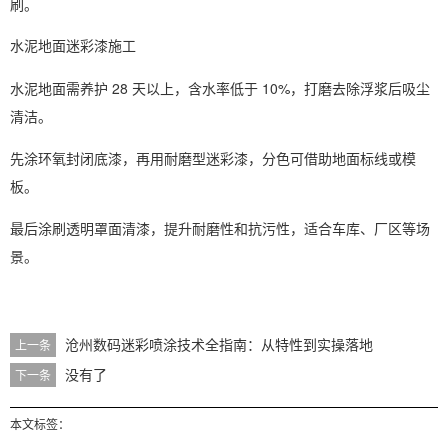
刷。
水泥地面迷彩漆施工
水泥地面需养护 28 天以上，含水率低于 10%，打磨去除浮浆后吸尘
清洁。
先涂环氧封闭底漆，再用耐磨型迷彩漆，分色可借助地面标线或模
板。
最后涂刷透明罩面清漆，提升耐磨性和抗污性，适合车库、厂区等场
景。
沧州数码迷彩喷涂技术全指南：从特性到实操落地
上一条
没有了
下一条
本文标签：